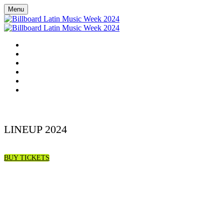
Menu
HOME
EN ESPAÑOL
SCHEDULE
LINEUP
DOOR DASH RESTAURANT GUIDE
DONATE TO RED CROSS HURRICANE RELIEF EFFORTS
LINEUP 2024
BUY TICKETS