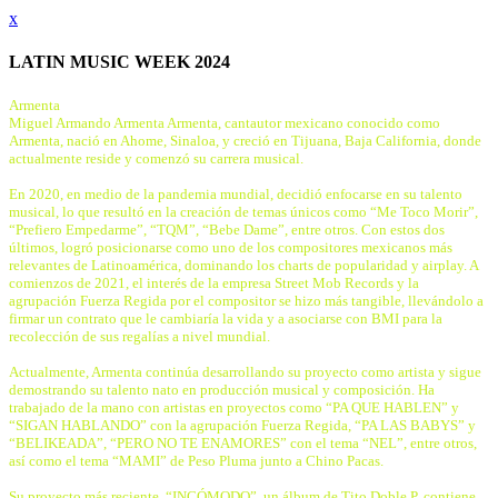
x
LATIN MUSIC WEEK 2024
Armenta
Miguel Armando Armenta Armenta, cantautor mexicano conocido como
Armenta, nació en Ahome, Sinaloa, y creció en Tijuana, Baja California, donde
actualmente reside y comenzó su carrera musical.
En 2020, en medio de la pandemia mundial, decidió enfocarse en su talento
musical, lo que resultó en la creación de temas únicos como “Me Toco Morir”,
“Prefiero Empedarme”, “TQM”, “Bebe Dame”, entre otros. Con estos dos
últimos, logró posicionarse como uno de los compositores mexicanos más
relevantes de Latinoamérica, dominando los charts de popularidad y airplay. A
comienzos de 2021, el interés de la empresa Street Mob Records y la
agrupación Fuerza Regida por el compositor se hizo más tangible, llevándolo a
firmar un contrato que le cambiaría la vida y a asociarse con BMI para la
recolección de sus regalías a nivel mundial.
Actualmente, Armenta continúa desarrollando su proyecto como artista y sigue
demostrando su talento nato en producción musical y composición. Ha
trabajado de la mano con artistas en proyectos como “PA QUE HABLEN” y
“SIGAN HABLANDO” con la agrupación Fuerza Regida, “PA LAS BABYS” y
“BELIKEADA”, “PERO NO TE ENAMORES” con el tema “NEL”, entre otros,
así como el tema “MAMI” de Peso Pluma junto a Chino Pacas.
Su proyecto más reciente, “INCÓMODO”, un álbum de Tito Doble P, contiene