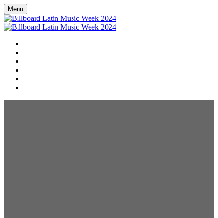
Menu
HOME
EN ESPAÑOL
SCHEDULE
LINEUP
DOOR DASH RESTAURANT GUIDE
DONATE TO RED CROSS HURRICANE RELIEF EFFORTS