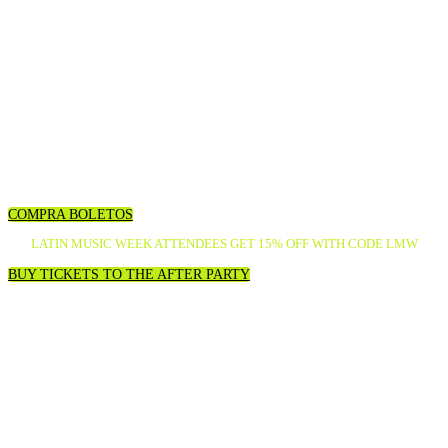
Conversaciones exclusivas,
talleres, networking, showcases
y conciertos con los nombres
más importantes de la música y
la cultura latina.
COMPRA BOLETOS
LATIN MUSIC WEEK ATTENDEES GET 15% OFF WITH CODE LMW
BUY TICKETS TO THE AFTER PARTY