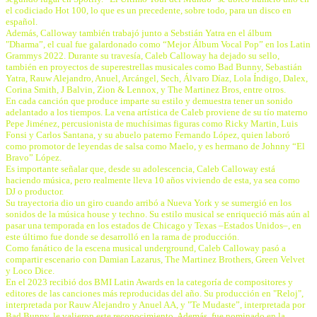
el codiciado Hot 100, lo que es un precedente, sobre todo, para un disco en
español.
Además, Calloway también trabajó junto a Sebstián Yatra en el álbum
"Dharma”, el cual fue galardonado como “Mejor Álbum Vocal Pop” en los Latin
Grammys 2022. Durante su travesía, Caleb Calloway ha dejado su sello,
también en proyectos de superestrellas musicales como Bad Bunny, Sebastián
Yatra, Rauw Alejandro, Anuel, Arcángel, Sech, Álvaro Díaz, Lola Índigo, Dalex,
Corina Smith, J Balvin, Zion & Lennox, y The Martinez Bros, entre otros.
En cada canción que produce imparte su estilo y demuestra tener un sonido
adelantado a los tiempos. La vena artística de Caleb proviene de su tío materno
Pepe Jiménez, percusionista de muchísimas figuras como Ricky Martin, Luis
Fonsi y Carlos Santana, y su abuelo paterno Fernando López, quien laboró
como promotor de leyendas de salsa como Maelo, y es hermano de Johnny “El
Bravo” López.
Es importante señalar que, desde su adolescencia, Caleb Calloway está
haciendo música, pero realmente lleva 10 años viviendo de esta, ya sea como
DJ o productor.
Su trayectoria dio un giro cuando arribó a Nueva York y se sumergió en los
sonidos de la música house y techno. Su estilo musical se enriqueció más aún al
pasar una temporada en los estados de Chicago y Texas –Estados Unidos–, en
este último fue donde se desarrolló en la rama de producción.
Como fanático de la escena musical underground, Caleb Calloway pasó a
compartir escenario con Damian Lazarus, The Martinez Brothers, Green Velvet
y Loco Dice.
En el 2023 recibió dos BMI Latin Awards en la categoría de compositores y
editores de las canciones más reproducidas del año. Su producción en "Reloj",
interpretada por Rauw Alejandro y Anuel AA, y "Te Mudaste”, interpretada por
Bad Bunny, le valieron este reconocimiento. Además, fue nominado en la