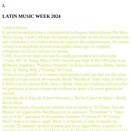
x
LATIN MUSIC WEEK 2024
Caleb Calloway
El productor multiplatino y cofundador de la disquera independiente The Wave
Music Group, Caleb Calloway, ha logrado convertirse en uno de los productores
más visionarios y solicitados dentro del negocio del entretenimiento. Su exitosa
carrera va acompañada de numerosas producciones que, en conjunto,
sobrepasan los 22 mil millones de streams.
Caleb, es un joven innovador que ha creado piezas musicales tales como
"Classy 101" de Young Miko y Feid, canción que llegó al Hot 100 Latin Song
Billboard. Asimismo, "Panties y Brasieres" de Rauw Alejandro y Daddy Yankee,
"Lisa" de Young Miko y "Castigo" de Cazzu.
A estos éxitos globales se le suman cuatro producciones que han servido como
antesala a lo que será su tan esperado álbum "Hayabusa". Entre estas, se destaca
0 Millas con los artistas Robi, Alejo y Moffa. Tema que resalta el estilo peculiar
del productor, al mismo tiempo que reafirma su apoyo a la nueva generación
musical.
Asimismo, En la Raya de Polimá Westcoast y Taichu, Carnet de Saiko y Donde
Sea de Alejo.
Del mismo modo, El productor también dejó su huella en “El Último Tour del
Mundo” del reguetonero Bad Bunny, en las canciones "Te mudaste" y "Antes
que se acabe", ganadora de dos premios Grammys. El álbum de “El Conejo
Malo” llegó a la cima en Apple Music y en Spotify en todo el mundo. Su
canción "Te mudaste" alcanzó el primer puesto en Apple Music y arrancó en
segundo lugar en Spotify. “El Último Tour del Mundo” se ubicó número uno en