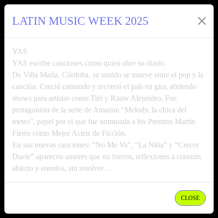
LATIN MUSIC WEEK 2025
YAS
YAS escribe canciones como quien abre su diario.
De Villa María, Córdoba, su sonido se mueve entre el pop y la
canción. Creció cantando y recorrió el país en gira, abriendo
shows para artistas como Tini y Rauw Alejandro. Fue
protagonista de la serie de Amazon “Melody, la chica del
metro”, papel por el que fue nominada a los Premios Martín
Fierro como Mejor Actriz de Ficción.
En sus nuevas canciones: “No Me Va”, “La Niña” y “Crecer
Duele” aparecen amores que no fueron, reflexiones a corazón
abierto y enredos, sin resolver…
CLOSE