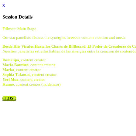
x
Session Details
Fillmore Main Stage
Our star panelists discuss the synergies between content creation and music.
Desde Hits Virales Hasta los Charts de Billboard: El Poder de Creadores de C
Nuestros panelistas estrellas hablan de las sinergías entre la creación de conte
Domelipa
, content creator
Mario Bautista
, content creator
Marko
, content creator
Sophia Talamas
, content creator
Yeri Mua
, content creator
Kunno
, content creator (moderator)
CLOSE